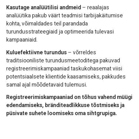
Kasutage analüütilisi andmeid
– reaalajas
analüütika pakub väärt teadmisi tarbijakäitumise
kohta, võimaldades teil parandada
turundusstrateegiaid ja optimeerida tulevasi
kampaaniaid.
Kuluefektiivne turundus
– võrreldes
traditsiooniliste turundusmeetoditega pakuvad
registreerimiskampaaniad taskukohasemat viisi
potentsiaalsete klientide kaasamiseks, pakkudes
samal ajal mõõdetavaid tulemusi.
Registreerimiskampaaniad on tõhus vahend müügi
edendamiseks, bränditeadlikkuse tõstmiseks ja
püsivate suhete loomiseks oma sihtgrupiga.