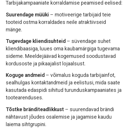
Tarbijakampaaniate korraldamise peamised eelised:
Suurendage müüki
– motiveerige tarbijaid teie
tooteid ostma korraldades neile atraktiivseid
mänge.
Tugevdage kliendisuhteid
– süvendage suhet
kliendibaasiga, luues oma kaubamärgiga tugevama
sideme. Meeldejäävad kogemused soodustavad
kordusoste ja pikaajalist lojaalsust.
Koguge andmeid
– võimalus koguda tarbijainfot,
sealhulgas kontaktandmeid ja eelistusi, mida saate
kasutada edaspidi sihitud turunduskampaaniates ja
tootearenduses.
Tõstke bränditeadlikkust
– suurendavad brändi
nähtavust jõudes osalemise ja jagamise kaudu
laiema sihtgrupini.