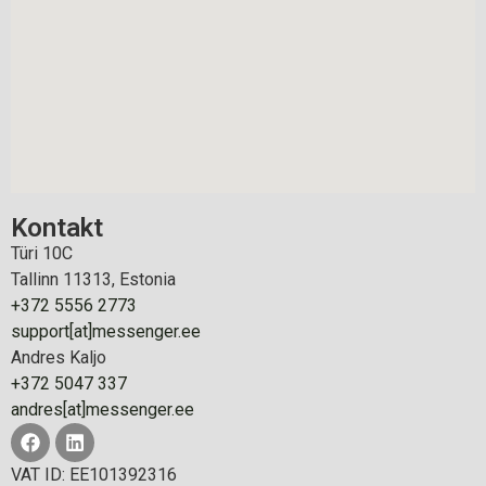
Kontakt
Türi 10C
Tallinn 11313, Estonia
+372 5556 2773
support[at]messenger.ee
Andres Kaljo
+372 5047 337
andres[at]messenger.ee
VAT ID: EE101392316