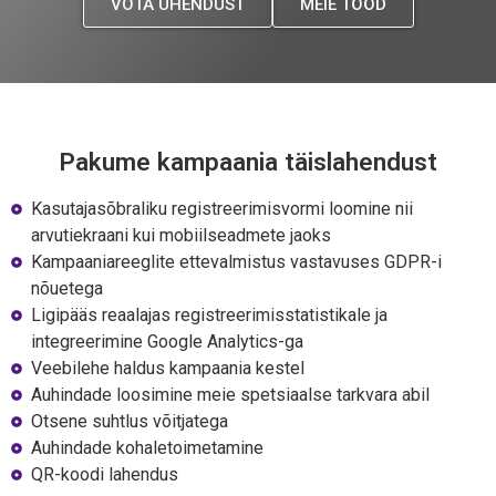
VÕTA ÜHENDUST
MEIE TÖÖD
Pakume kampaania täislahendust
Kasutajasõbraliku registreerimisvormi loomine nii
arvutiekraani kui mobiilseadmete jaoks
Kampaaniareeglite ettevalmistus vastavuses GDPR-i
nõuetega
Ligipääs reaalajas registreerimisstatistikale ja
integreerimine Google Analytics-ga
Veebilehe haldus kampaania kestel
Auhindade loosimine meie spetsiaalse tarkvara abil
Otsene suhtlus võitjatega
Auhindade kohaletoimetamine
QR-koodi lahendus