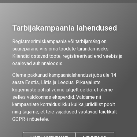
Tarbijakampaania lahendused
Registreerimiskampaania või tarbijamäng on
suurepärane viis oma toodete turundamiseks.
Kliendid ostavad toote, registreerivad end veebis ja
osalevad auhinnaloosis.
Oleme pakkunud kampaanialahendusi juba üle 14
aasta Eestis, Lätis ja Leedus. Pikaajaliste
kogemuste põhjal võime julgelt öelda, et oleme
selles valdkonnas eksperdid. Valdame nii
kampaaniate korralduslikku kui ka juriidilist poolt
ning tagame, et teie vajadused vastavad täielikult
GDPR-i nõuetele.